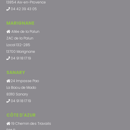
13854 Aix-en-Provence
04 42 39 43 05
MARIGNANE
Allée de la Palun
ZAC de la Palun
Local 132-285
13700 Marignane
04 91 18 17 19
SANARY
24 Impasse Pao
La Baou de Mado
83110 Sanary
04 91 18 17 19
CÔTE D'AZUR
19 Chemin des Travails