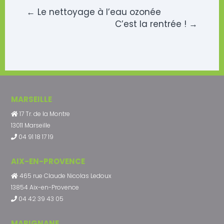
←
Le nettoyage à l’eau ozonée
C’est la rentrée !
→
MARSEILLE
17 Tr. de la Montre
13011 Marseille
04 91 18 17 19
AIX-EN-PROVENCE
465 rue Claude Nicolas Ledoux
13854 Aix-en-Provence
04 42 39 43 05
MARIGNANE