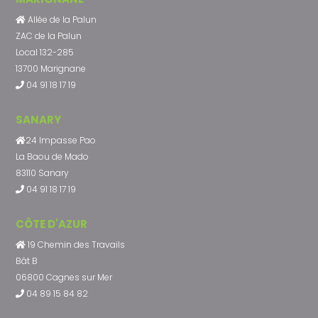
Allée de la Palun
ZAC de la Palun
Local 132-285
13700 Marignane
04 91 18 17 19
SANARY
24 Impasse Pao
La Baou de Mado
83110 Sanary
04 91 18 17 19
CÔTE D'AZUR
19 Chemin des Travails
Bât B
06800 Cagnes sur Mer
04 89 15 84 82