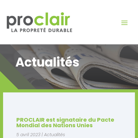
Actualités
PROCLAIR est signataire du Pacte
Mondial des Nations Unies
5 avril 2023
|
Actualités