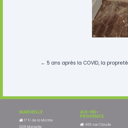
←
5 ans après la COVID, la propreté
MARSEILLE
AIX-EN-
PROVENCE
17 Tr. de la Montre
465 rue Claude
13011 Marseille